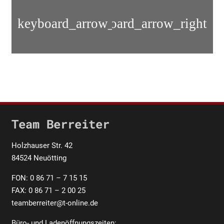
RBF
KTM
KIT
690
FREERIDE
SMC
250
bis
F
12
Team Berreiter
Holzhauser Str. 42
84524 Neuötting
FON: 0 86 71 – 7 15 15
FAX: 0 86 71 – 2 00 25
teamberreiter@t-online.de
Büro- und Ladenöffnungszeiten: