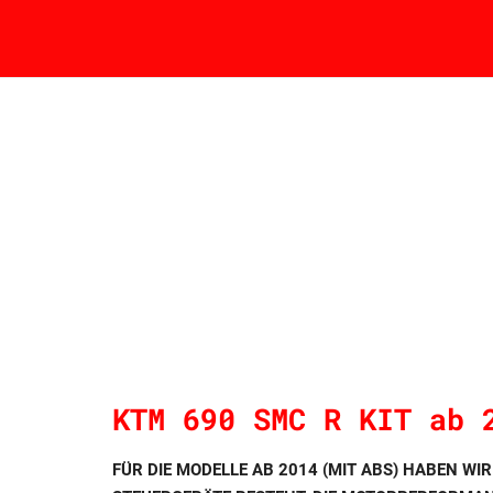
KTM 690 SMC R KIT ab 
FÜR DIE MODELLE AB 2014 (MIT ABS) HABEN WI