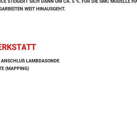
E STEIGERT SICH DANN UM CA. 5 %. FÜR DIE SMC MODELLE 
ARBEITEN WEIT HINAUSGEHT.
ERKSTATT
/ ANSCHLUß LAMBDASONDE
E (MAPPING)